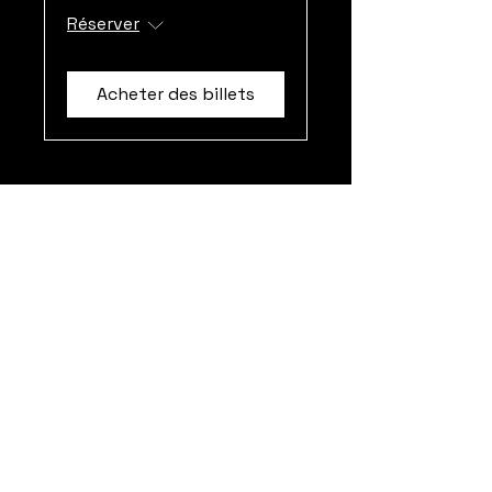
Réserver
Acheter des billets
À Propos de Nous
Il y a la grande histoire. Les
événements majeurs, tragiques, les
révoles et les révolutions. Et il y a les
petites singularités. Les désirs
secrets, ce que l’on garde, ce que l’on
est au fond. Puis un jour, il est temps.
Ce que l’on n'ose pas montrer se doit
d’être dévoiler. Et voici notre cabaret
: le Cabaret Madame !