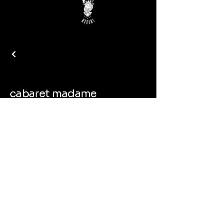
cabaret madame
public.cabaretmadame@gmail.com
Strasbourg, France
Politique de confidentialité
Mentionslégales