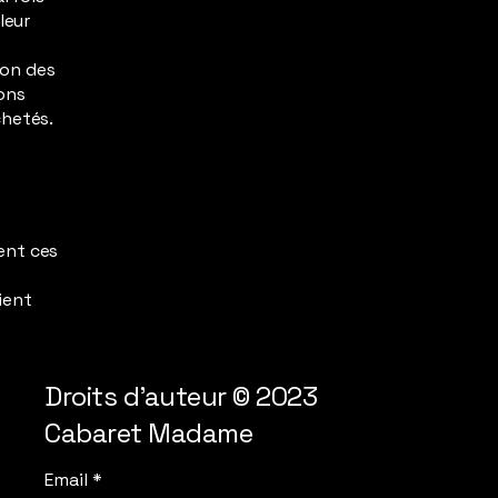
leur
ion des
ons
achetés.
ent ces
ient
Droits d'auteur © 2023
Cabaret Madame
Email
*