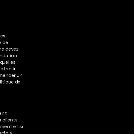
des
e de
ne devez
andation
quelles
établir
emander un
litique de
ent
s clients
ment et si
arfois