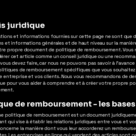
is juridique
ations et informations fournies sur cette page ne sont que 
ns et informations générales et de haut niveau sur la manièr
otre propre document de politique de remboursement. Vous 
érer cet article comme un conseil juridique ou une recomm
 vous devez faire, car nous ne pouvons pas savoir à l'avance 
olitiques de remboursement spécifiques que vous souhaitez 
re entreprise et vos clients. Nous vous recommandons de d
ique pour vous aider à comprendre et à créer votre propre po
ement.
ique de remboursement - les bases
une politique de remboursement est un document juridiquem
t qui vise à établir les relations juridiques entre vous et vo
concerne la manière dont vous leur accorderez un rembourse
ites. Les entreprises en ligne qui vendent des articles sont p