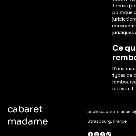
tenues (en
politique 
juridictio
consommate
juridiques 
Ce qu'
remb
D'une man
types de q
remboursem
recevra-t-
cabaret
public.cabaretmadame
madame
Strasbourg, France