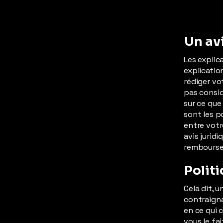
Un av
Les explic
explicatio
rédiger v
pas consid
sur ce que
sont les p
entre vot
avis jurid
rembours
Polit
Cela dit, 
contraignan
en ce qui 
vous le fa