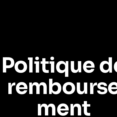
Politique d
rembours
ment